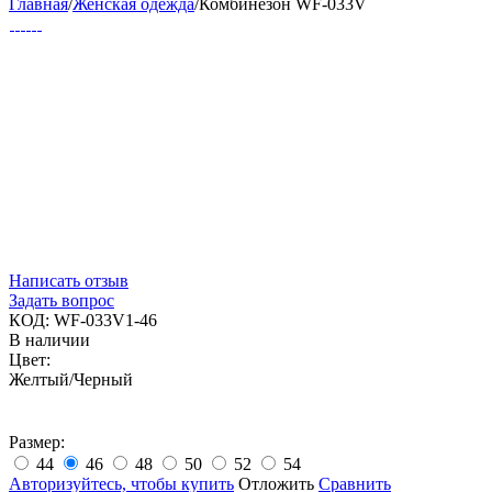
Главная
/
Женская одежда
/
Комбинезон WF-033V
Написать отзыв
Задать вопрос
КОД:
WF-033V1-46
В наличии
Цвет:
Желтый/Черный
Размер:
44
46
48
50
52
54
Авторизуйтесь, чтобы купить
Отложить
Сравнить