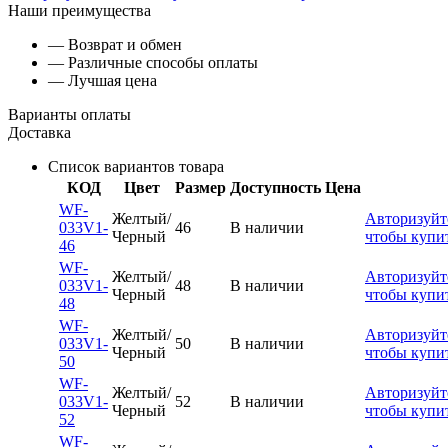
Наши преимущества
— Возврат и обмен
— Различные способы оплаты
— Лучшая цена
Варианты оплаты
Доставка
Список вариантов товара
КОД
Цвет
Размер
Доступность
Цена
WF-
Желтый/
Авторизуйт
033V1-
46
В наличии
Черный
чтобы купи
46
WF-
Желтый/
Авторизуйт
033V1-
48
В наличии
Черный
чтобы купи
48
WF-
Желтый/
Авторизуйт
033V1-
50
В наличии
Черный
чтобы купи
50
WF-
Желтый/
Авторизуйт
033V1-
52
В наличии
Черный
чтобы купи
52
WF-