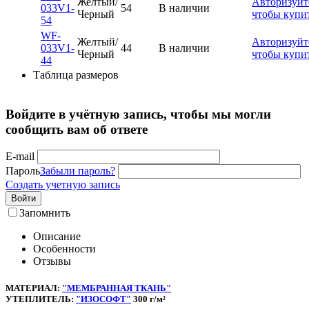
Желтый/
Авторизуйт
033V1-
54
В наличии
Черный
чтобы купи
54
WF-
Желтый/
Авторизуйт
033V1-
44
В наличии
Черный
чтобы купи
44
Таблица размеров
Войдите в учётную запись, чтобы мы могли
сообщить вам об ответе
E-mail
Пароль
Забыли пароль?
Создать учетную запись
Войти
Запомнить
Описание
Особенности
Отзывы
МАТЕРИАЛ:
"МЕМБРАННАЯ ТКАНЬ"
УТЕПЛИТЕЛЬ:
"ИЗОСОФТ"
300 г/м²