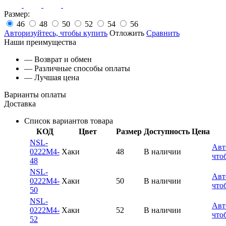
Размер:
46
48
50
52
54
56
Авторизуйтесь, чтобы купить
Отложить
Сравнить
Наши преимущества
— Возврат и обмен
— Различные способы оплаты
— Лучшая цена
Варианты оплаты
Доставка
Список вариантов товара
КОД
Цвет
Размер
Доступность
Цена
NSL-
Авт
0222M4-
Хаки
48
В наличии
что
48
NSL-
Авт
0222M4-
Хаки
50
В наличии
что
50
NSL-
Авт
0222M4-
Хаки
52
В наличии
что
52