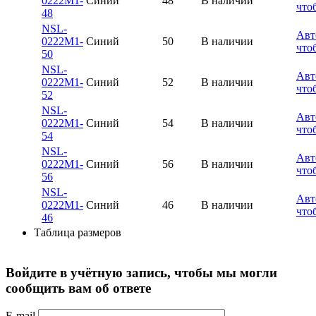
0222M1-
Синий
48
В наличии
что
48
NSL-
Авт
0222M1-
Синий
50
В наличии
что
50
NSL-
Авт
0222M1-
Синий
52
В наличии
что
52
NSL-
Авт
0222M1-
Синий
54
В наличии
что
54
NSL-
Авт
0222M1-
Синий
56
В наличии
что
56
NSL-
Авт
0222M1-
Синий
46
В наличии
что
46
Таблица размеров
Войдите в учётную запись, чтобы мы могли
сообщить вам об ответе
E-mail