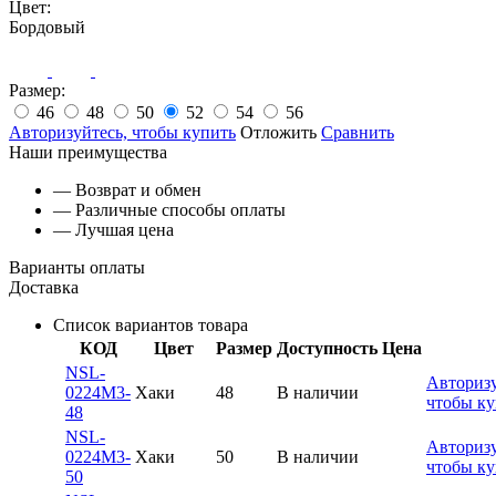
Цвет:
Бордовый
Размер:
46
48
50
52
54
56
Авторизуйтесь, чтобы купить
Отложить
Сравнить
Наши преимущества
— Возврат и обмен
— Различные способы оплаты
— Лучшая цена
Варианты оплаты
Доставка
Список вариантов товара
КОД
Цвет
Размер
Доступность
Цена
NSL-
Авторизу
0224M3-
Хаки
48
В наличии
чтобы ку
48
NSL-
Авторизу
0224M3-
Хаки
50
В наличии
чтобы ку
50