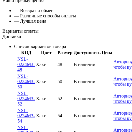
Наши преимущества
— Возврат и обмен
— Различные способы оплаты
— Лучшая цена
Варианты оплаты
Доставка
Список вариантов товара
КОД
Цвет
Размер
Доступность
Цена
NSL-
Авторизу
0224M3-
Хаки
48
В наличии
чтобы ку
48
NSL-
Авторизу
0224M3-
Хаки
50
В наличии
чтобы ку
50
NSL-
Авторизу
0224M3-
Хаки
52
В наличии
чтобы ку
52
NSL-
Авторизу
0224M3-
Хаки
54
В наличии
чтобы ку
54
NSL-
Авторизу