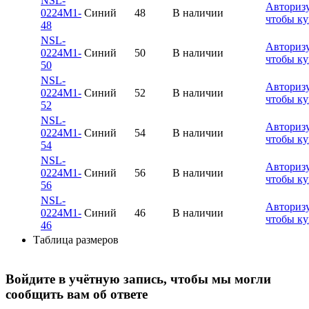
NSL-
Авторизу
0224M1-
Синий
48
В наличии
чтобы ку
48
NSL-
Авторизу
0224M1-
Синий
50
В наличии
чтобы ку
50
NSL-
Авторизу
0224M1-
Синий
52
В наличии
чтобы ку
52
NSL-
Авторизу
0224M1-
Синий
54
В наличии
чтобы ку
54
NSL-
Авторизу
0224M1-
Синий
56
В наличии
чтобы ку
56
NSL-
Авторизу
0224M1-
Синий
46
В наличии
чтобы ку
46
Таблица размеров
Войдите в учётную запись, чтобы мы могли
сообщить вам об ответе