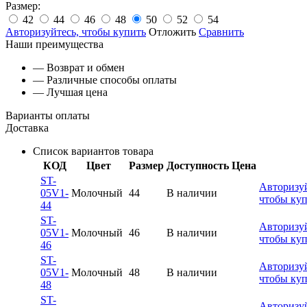
Размер:
42
44
46
48
50
52
54
Авторизуйтесь, чтобы купить
Отложить
Сравнить
Наши преимущества
— Возврат и обмен
— Различные способы оплаты
— Лучшая цена
Варианты оплаты
Доставка
Список вариантов товара
КОД
Цвет
Размер
Доступность
Цена
ST-
Авторизуй
05V1-
Молочный
44
В наличии
чтобы ку
44
ST-
Авторизуй
05V1-
Молочный
46
В наличии
чтобы ку
46
ST-
Авторизуй
05V1-
Молочный
48
В наличии
чтобы ку
48
ST-
Авторизуй