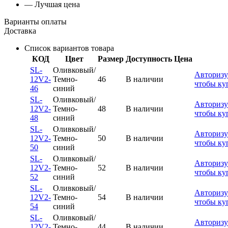
— Лучшая цена
Варианты оплаты
Доставка
Список вариантов товара
КОД
Цвет
Размер
Доступность
Цена
SL-
Оливковый/
Авторизу
12V2-
Темно-
46
В наличии
чтобы ку
46
синий
SL-
Оливковый/
Авторизу
12V2-
Темно-
48
В наличии
чтобы ку
48
синий
SL-
Оливковый/
Авторизу
12V2-
Темно-
50
В наличии
чтобы ку
50
синий
SL-
Оливковый/
Авторизу
12V2-
Темно-
52
В наличии
чтобы ку
52
синий
SL-
Оливковый/
Авторизу
12V2-
Темно-
54
В наличии
чтобы ку
54
синий
SL-
Оливковый/
Авторизу
12V2-
Темно-
44
В наличии