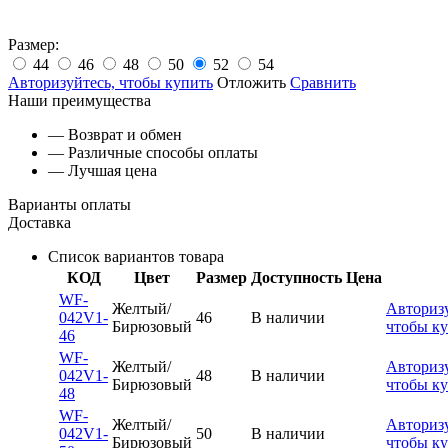
Размер:
44
46
48
50
52
54
Авторизуйтесь, чтобы купить
Отложить
Сравнить
Наши преимущества
— Возврат и обмен
— Различные способы оплаты
— Лучшая цена
Варианты оплаты
Доставка
Список вариантов товара
КОД
Цвет
Размер
Доступность
Цена
WF-
Желтый/
Авторизу
042V1-
46
В наличии
Бирюзовый
чтобы к
46
WF-
Желтый/
Авторизу
042V1-
48
В наличии
Бирюзовый
чтобы к
48
WF-
Желтый/
Авторизу
042V1-
50
В наличии
Бирюзовый
чтобы к