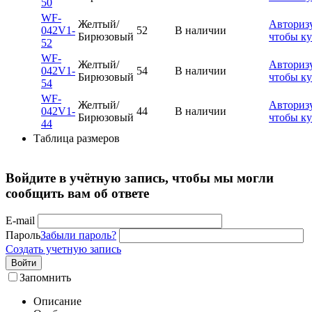
50
WF-
Желтый/
Авторизу
042V1-
52
В наличии
Бирюзовый
чтобы к
52
WF-
Желтый/
Авторизу
042V1-
54
В наличии
Бирюзовый
чтобы к
54
WF-
Желтый/
Авторизу
042V1-
44
В наличии
Бирюзовый
чтобы к
44
Таблица размеров
Войдите в учётную запись, чтобы мы могли
сообщить вам об ответе
E-mail
Пароль
Забыли пароль?
Создать учетную запись
Войти
Запомнить
Описание