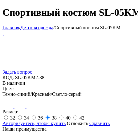
Спортивный костюм SL-05K
Главная
/
Детская одежда
/
Спортивный костюм SL-05KM
Задать вопрос
КОД:
SL-05KM2-38
В наличии
Цвет:
Темно-синий/Красный/Светло-серый
Размер:
32
34
36
38
40
42
Авторизуйтесь, чтобы купить
Отложить
Сравнить
Наши преимущества