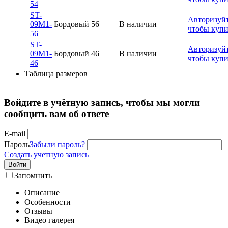
54
ST-
Авторизуйт
09M1-
Бордовый
56
В наличии
чтобы купи
56
ST-
Авторизуйт
09M1-
Бордовый
46
В наличии
чтобы купи
46
Таблица размеров
Войдите в учётную запись, чтобы мы могли
сообщить вам об ответе
E-mail
Пароль
Забыли пароль?
Создать учетную запись
Войти
Запомнить
Описание
Особенности
Отзывы
Видео галерея