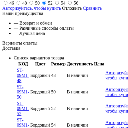
46
48
50
52
54
56
Авторизуйтесь, чтобы купить
Отложить
Сравнить
Наши преимущества
— Возврат и обмен
— Различные способы оплаты
— Лучшая цена
Варианты оплаты
Доставка
Список вариантов товара
КОД
Цвет
Размер
Доступность
Цена
ST-
Авторизуйт
09M1-
Бордовый
48
В наличии
чтобы купи
48
ST-
Авторизуйт
09M1-
Бордовый
50
В наличии
чтобы купи
50
ST-
Авторизуйт
09M1-
Бордовый
52
В наличии
чтобы купи
52
ST-
Авторизуйт
09M1-
Бордовый
54
В наличии
чтобы купи